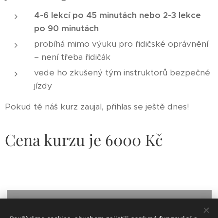
4-6 lekcí po 45 minutách nebo 2-3 lekce
po 90 minutách
probíhá mimo výuku pro řidičské oprávnění
– není třeba řidičák
vede ho zkušený tým instruktorů bezpečné
jízdy
Pokud tě náš kurz zaujal, přihlas se ještě dnes!
Cena kurzu je 6000 Kč
Přihlas se na kurz "Motorka od nuly"