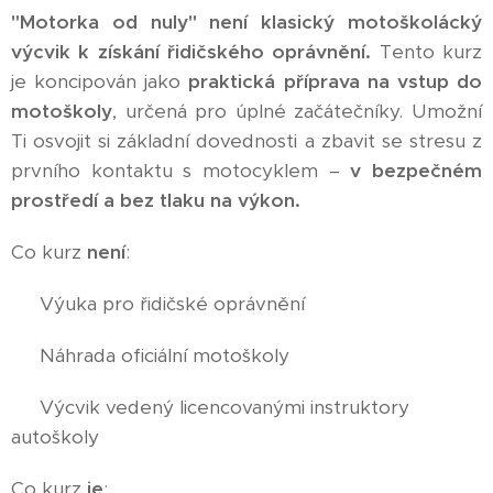
"Motorka od nuly" není klasický motoškolácký
výcvik k získání řidičského oprávnění.
Tento kurz
je koncipován jako
praktická příprava na vstup do
motoškoly
, určená pro úplné začátečníky. Umožní
Ti osvojit si základní dovednosti a zbavit se stresu z
prvního kontaktu s motocyklem –
v bezpečném
prostředí a bez tlaku na výkon.
Co kurz
není
:
🚫 Výuka pro řidičské oprávnění
🚫 Náhrada oficiální motoškoly
🚫 Výcvik vedený licencovanými instruktory
autoškoly
Co kurz
je
: