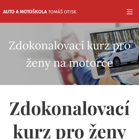
AUTO
A MOTOŠKOLA
TOMÁŠ OTISK
Zdokonalovací kurz pro
ženy na motorce
Zdokonalovací
kurz pro ženy