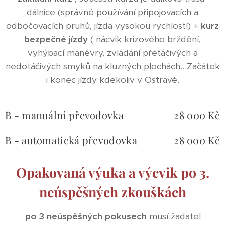
dálnice (správné používání připojovacích a
odbočovacích pruhů, jízda vysokou rychlostí) +
kurz
bezpečné jízdy
( nácvik krizového brždění,
vyhýbací manévry, zvládání přetáčivých a
nedotáčivých smyků na kluzných plochách.. Začátek
i konec jízdy kdekoliv v Ostravě.
B - manuální převodovka
28 000 Kč
B - automatická převodovka
28 000 Kč
Opakovaná výuka a výcvik po 3.
neúspěšných zkouškách
po 3 neúspěšných pokusech
musí žadatel