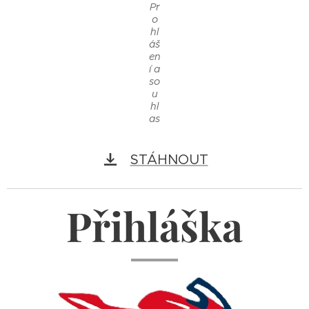
Pr
o
hl
áš
en
í a
so
u
hl
as
STÁHNOUT
Přihláška