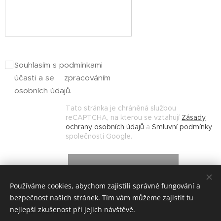
Souhlasím s podmínkami
účasti a se zpracováním
osobních údajů.
Tato stránka je chráněná službou
reCAPTCHA, na kterou se vztahují
Zásady
ochrany osobních údajů
a
Smluvní podmínky
společnosti Google.
Odeslat
Používáme cookies, abychom zajistili správné fungování a
bezpečnost našich stránek. Tím vám můžeme zajistit tu
nejlepší zkušenost při jejich návštěvě.